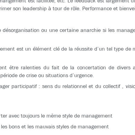
changement est facilitée, etc. Le feedback est largement ut
imer son leadership à tour de rôle. Performance et bienvei
ne désorganisation ou une certaine anarchie si les mana
agement est un élément clé de la réussite d’un tel type d
nt être ralenties du fait de la concertation de divers 
riode de crise ou situations d’urgence.
er participatif : sens du relationnel et du collectif , vis
rter avec toujours le même style de management
a les bons et les mauvais styles de management