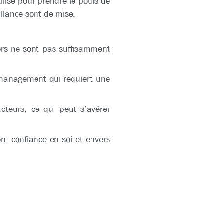
ilisé pour prendre le pouls de
llance sont de mise.
gers ne sont pas suffisamment
e management qui requiert une
acteurs, ce qui peut s’avérer
ion, confiance en soi et envers