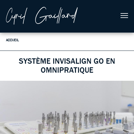
SES ACTIVITÉS
QUI EST CYRIL
SON LIVRE
COACHING
CONTACT
ACCUEIL
SYSTÈME INVISALIGN GO EN
OMNIPRATIQUE